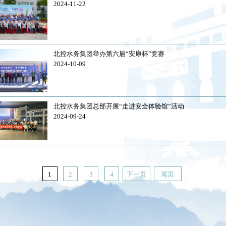
北控水务第五届“长青杯”职工技能
2024-11-22
北控水务集团举办第六届“安康杯”
2024-10-09
北控水务集团总部开展“走进安全体
2024-09-24