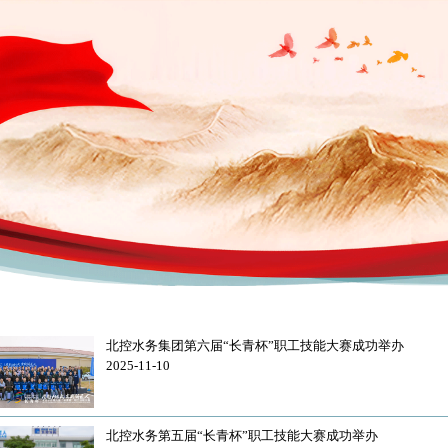
建
北控水务集团第六届“长青杯”职
2025-11-10