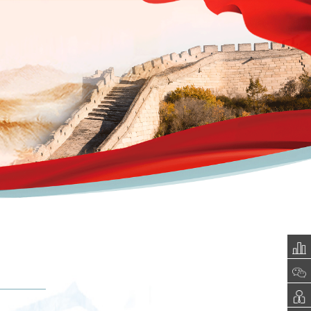
工技能大赛成功举办