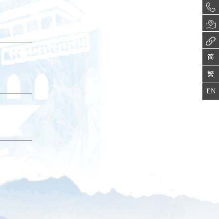
大赛成功举办
简
繁
EN
竞赛
验馆”活动